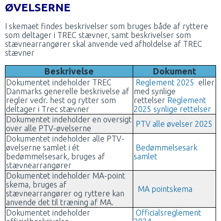
ØVELSERNE
I skemaet findes beskrivelser som bruges både af ryttere
som deltager i TREC stævner, samt beskrivelser som
stævnearrangører skal anvende ved afholdelse af TREC
stævner
Beskrivelse
Dokument
Dokumentet indeholder TREC
Reglement 2025
eller
Danmarks generelle beskrivelse af
med synlige
regler vedr. hest og rytter som
rettelser
Reglement
deltager i Trec stævner
2025 synlige rettelser
Dokumentet indeholder en oversigt
PTV alle øvelser 2025
over alle PTV-øvelserne
Dokumentet indeholder alle PTV-
øvelserne samlet i ét
Bedømmelsesark
bedømmelsesark, bruges af
samlet
stævnearrangører
Dokumentet indeholder MA-point
skema, bruges af
MA pointskema
stævnearrangører og ryttere kan
anvende det til træning af MA.
Dokumentet indeholder
Officialsreglement