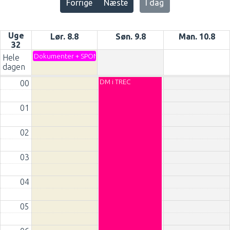
Forrige
Næste
I dag
Uge
Lør. 8.8
Søn. 9.8
Man. 10.8
32
Dokumenter + SPONSORER til DM
Hele
dagen
DM i TREC
00
01
02
03
04
05